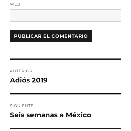
WEB
Navegación
ANTERIOR
de
Adiós 2019
Entrada
anterior:
entradas
SIGUIENTE
Seis semanas a México
Entrada
siguiente: