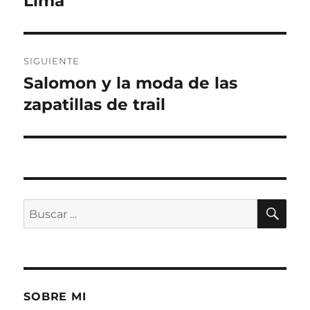
Lima
anterior:
entradas
SIGUIENTE
Salomon y la moda de las
Entrada
siguiente:
zapatillas de trail
BU
Buscar
por:
SOBRE MI