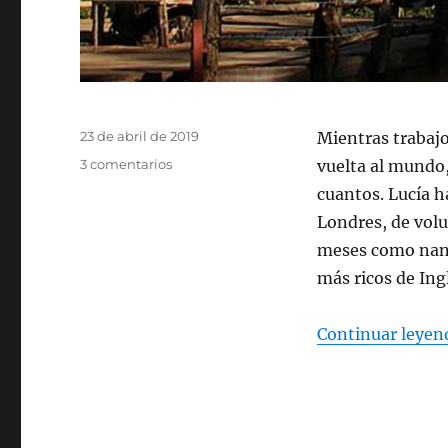
Publicado
23 de abril de 2019
Mientras trabajo
el
en
3 comentarios
vuelta al mundo,
Lucía
cuantos. Lucía h
Londres, de volu
meses como nann
más ricos de Ing
Continuar leyen