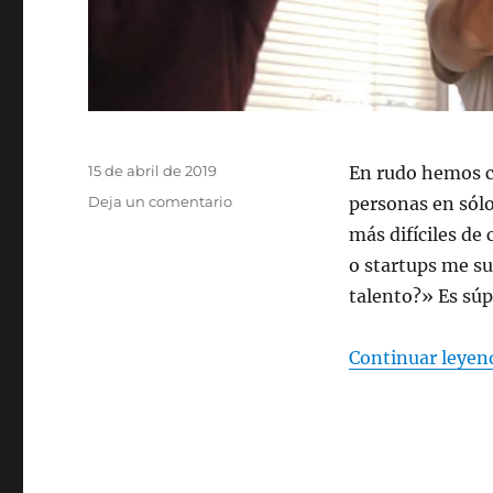
Publicado
15 de abril de 2019
En rudo hemos c
el
en
Deja un comentario
personas en sól
Trata
más difíciles d
bien
o startups me s
a
la
talento?» Es súpe
gente
Continuar leyen