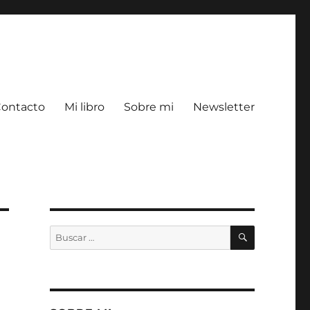
ontacto
Mi libro
Sobre mi
Newsletter
BUSCAR
Buscar
por: