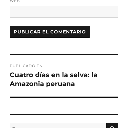
WEB
Navegación
PUBLICADO EN
de
Cuatro días en la selva: la
Amazonia peruana
entradas
BU
Buscar