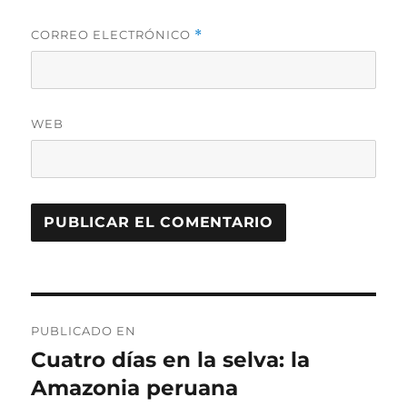
CORREO ELECTRÓNICO
*
WEB
Navegación
PUBLICADO EN
de
Cuatro días en la selva: la
Amazonia peruana
entradas