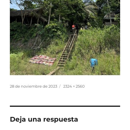
Publicado
Tamaño
28 de noviembre de 2023
2324 × 2560
el
completo
Deja una respuesta