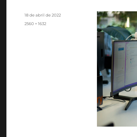
Publicado
18 de abril de 2022
el
Tamaño
2560 × 1632
completo