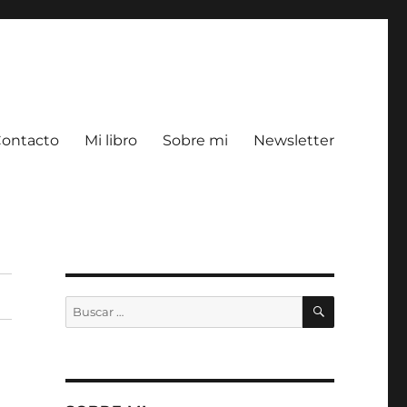
ontacto
Mi libro
Sobre mi
Newsletter
BUSCAR
Buscar
por: