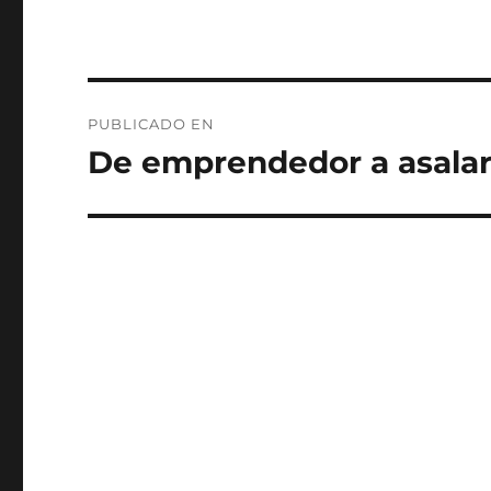
Navegación
PUBLICADO EN
de
De emprendedor a asalar
entradas