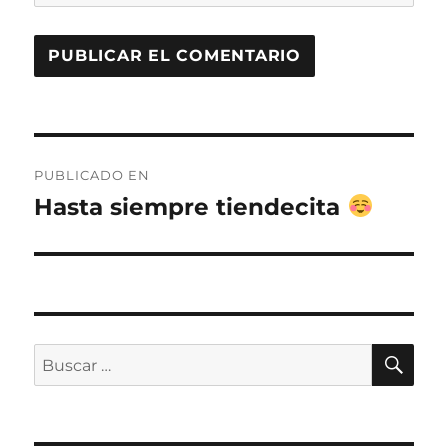
Navegación
PUBLICADO EN
de
Hasta siempre tiendecita
entradas
BU
Buscar
por: