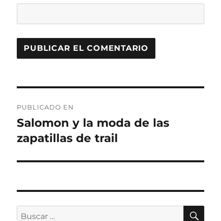
Navegación
PUBLICADO EN
de
Salomon y la moda de las
zapatillas de trail
entradas
BU
Buscar