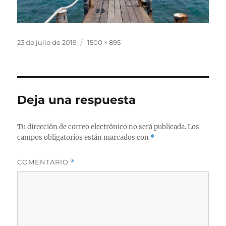
Publicado
Tamaño
23 de julio de 2019
1500 × 895
el
completo
Deja una respuesta
Tu dirección de correo electrónico no será publicada.
Los
campos obligatorios están marcados con
*
COMENTARIO
*