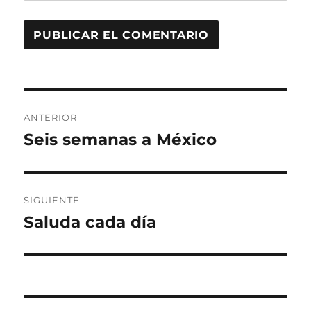
Navegación
ANTERIOR
de
Seis semanas a México
Entrada
anterior:
entradas
SIGUIENTE
Saluda cada día
Entrada
siguiente: