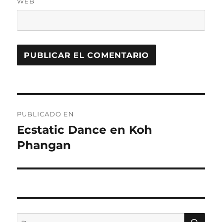
WEB
Navegación
PUBLICADO EN
de
Ecstatic Dance en Koh
Phangan
entradas
BU
Buscar