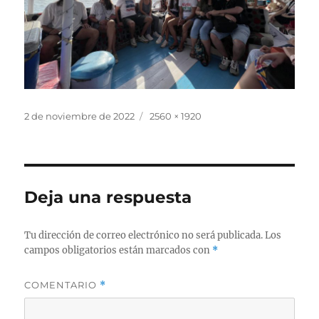
Publicado
Tamaño
2 de noviembre de 2022
2560 × 1920
el
completo
Deja una respuesta
Tu dirección de correo electrónico no será publicada.
Los
campos obligatorios están marcados con
*
COMENTARIO
*