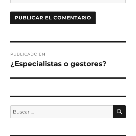
Navegación
PUBLICADO EN
de
¿Especialistas o gestores?
entradas
BU
Buscar
por: