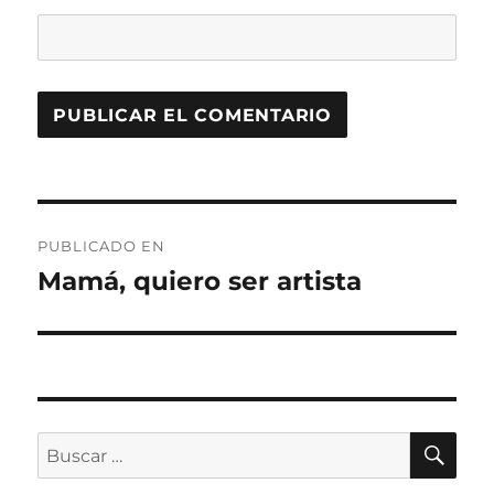
Navegación
PUBLICADO EN
de
Mamá, quiero ser artista
entradas
BU
Buscar
por: