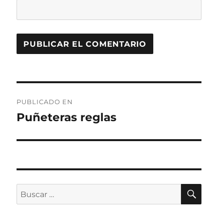
Navegación
PUBLICADO EN
de
Puñeteras reglas
entradas
BU
Buscar
por: