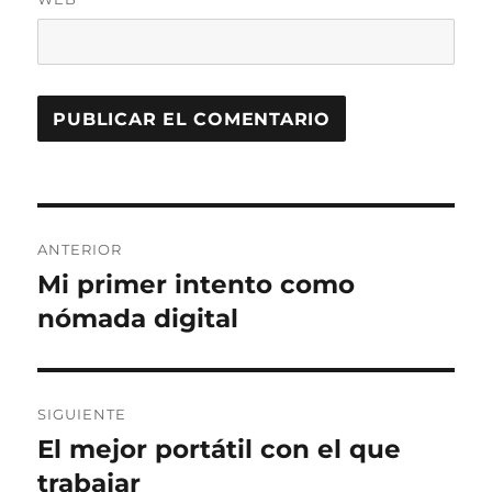
Navegación
ANTERIOR
de
Mi primer intento como
Entrada
anterior:
nómada digital
entradas
SIGUIENTE
El mejor portátil con el que
Entrada
siguiente:
trabajar