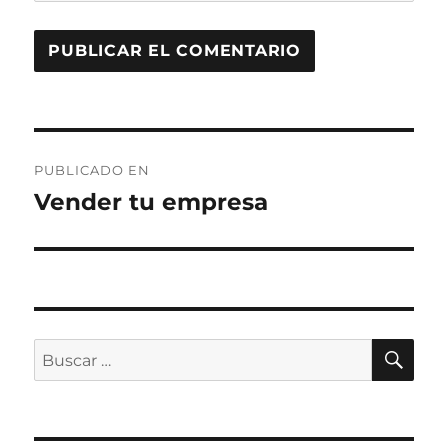
Navegación
PUBLICADO EN
de
Vender tu empresa
entradas
BU
Buscar
por: