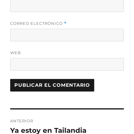
CORREO ELECTRÓNICO
*
WEB
Navegación
ANTERIOR
de
Ya estoy en Tailandia
Entrada