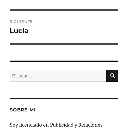
anterior:
entradas
SIGUIENTE
Lucía
Entrada
siguiente:
BU
Buscar
por:
SOBRE MI
Soy licenciado en Publicidad y Relaciones