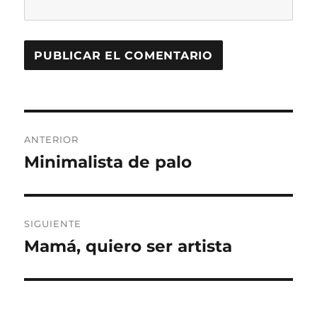
Navegación
ANTERIOR
de
Minimalista de palo
Entrada
anterior:
entradas
SIGUIENTE
Mamá, quiero ser artista
Entrada
siguiente: