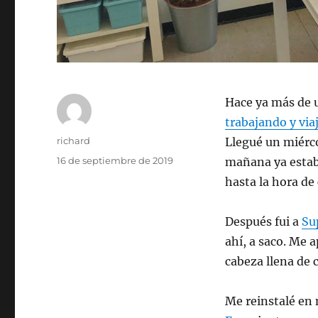
Hace ya más de u
trabajando y via
Autor
richard
Llegué un miércol
Publicado
16 de septiembre de 2019
mañana ya esta
el
hasta la hora de
Después fui a
Su
ahí, a saco. Me a
cabeza llena de 
Me reinstalé en 