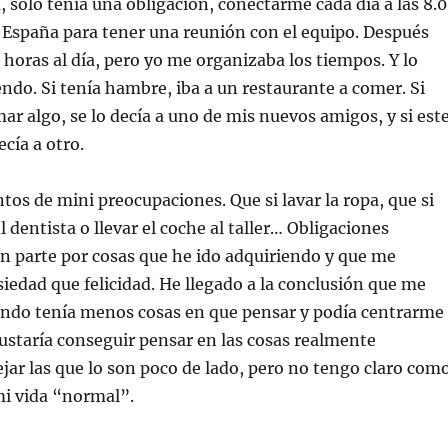
, solo tenía una obligación, conectarme cada día a las 8.
 España para tener una reunión con el equipo. Después
 horas al día, pero yo me organizaba los tiempos. Y lo
ndo. Si tenía hambre, iba a un restaurante a comer. Si
mar algo, se lo decía a uno de mis nuevos amigos, y si est
ecía a otro.
tos de mini preocupaciones. Que si lavar la ropa, que si
 al dentista o llevar el coche al taller… Obligaciones
n parte por cosas que he ido adquiriendo y que me
edad que felicidad. He llegado a la conclusión que me
ando tenía menos cosas en que pensar y podía centrarme
staría conseguir pensar en las cosas realmente
jar las que lo son poco de lado, pero no tengo claro com
mi vida “normal”.