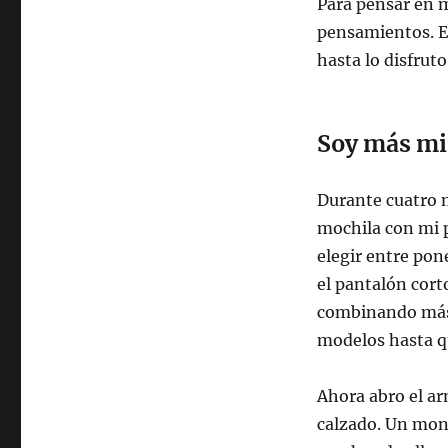
Para pensar en m
pensamientos. En
hasta lo disfrut
Soy más mi
Durante cuatro m
mochila con mi p
elegir entre pon
el pantalón cor
combinando más 
modelos hasta q
Ahora abro el a
calzado. Un mont