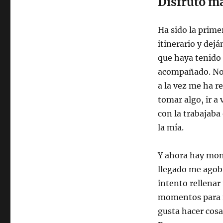
Disfruto m
Ha sido la primer
itinerario y dej
que haya tenido
acompañado. No 
a la vez me ha r
tomar algo, ir a 
con la trabajaba
la mía.
Y ahora hay mom
llegado me agob
intento rellenar
momentos para m
gusta hacer cos